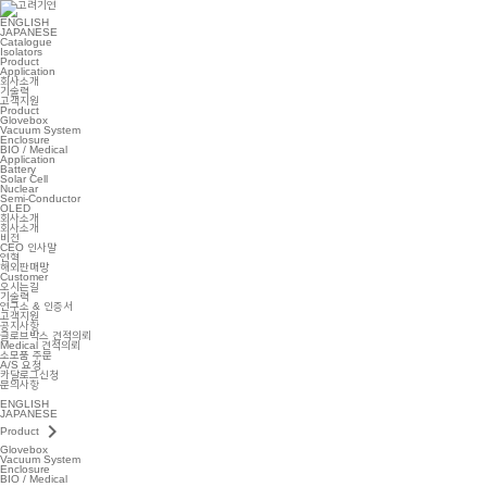
ENGLISH
JAPANESE
Catalogue
Isolators
Product
Application
회사소개
기술력
고객지원
Product
Glovebox
Vacuum System
Enclosure
BIO / Medical
Application
Battery
Solar Cell
Nuclear
Semi-Conductor
OLED
회사소개
회사소개
비전
CEO 인사말
연혁
해외판매망
Customer
오시는길
기술력
연구소 & 인증서
고객지원
공지사항
글로브박스 견적의뢰
Medical 견적의뢰
소모품 주문
A/S 요청
카달로그신청
문의사항
ENGLISH
JAPANESE
keyboard_arrow_right
Product
Glovebox
Vacuum System
Enclosure
BIO / Medical