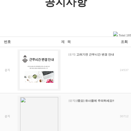
공지사항
Total 18
번호
제 목
조회
[공지]
고려기연 근무시간 변경 안내
공지
24537
[공지]
[중요] 유사품에 주의하세요!!
공지
30712