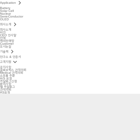
keyboard_arrow_right
Application
Battery
Solar Cell
Nuclear
Semi-Conductor
OLED
keyboard_arrow_right
회사소개
회사소개
비전
CEO 인사말
연혁
해외판매망
Customer
오시는길
keyboard_arrow_right
기술력
연구소 & 인증서
keyboard_arrow_down
고객지원
공지사항
글로브박스 견적의뢰
Medical 견적의뢰
소모품 주문
A/S 요청
카달로그신청
문의사항
웹 카달로그
견적의뢰
AS요청