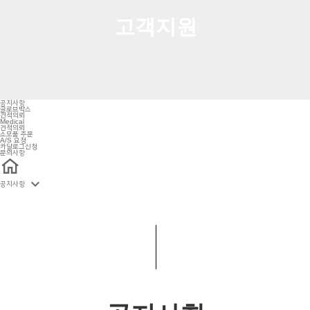
고
객
지
원
공지사항
글로브박스
견적의뢰
Medical
견적의뢰
소모품 주문
A/S 요청
카달로그신청
문의사항

공지사항