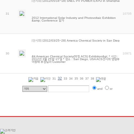
[전시회]
[2012/05/16~18] SNEC PV POWER EXPO in Shanghai
31
10705
2012 International Solar Industry and Photovoltaic Exhibition
&amp; Conference 참가
[전시회]
[2012/03/25~28] America Chemical Society in San Diego
30
10971
&lt;American Chemical Society(약칭 ACS) Exhibition&gt; * 시간 :
2012년 3월 25일~27일 * 장소 : San Diego, USA ACS전시회 영업부
이원태 부장님과 Customer
32
31
33
34
35
36
37
38
and
or