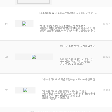
[새소식]
2012 서울중소기업인대회 국무총리상 수상 - …
34
11497
2012년 5월 30일 삼정호텔에서 열린 '2012
서울중소기업인대회'에서이철재대표님께서 중소기업의
진흥의 공로를 인정받아 국무총리상을 수상하였습니다.
[새소식]
2012년도 상반기 워크샵
33
11225
2012년 5월 18일(金)-19일(土)
대명비발디파크 "(주)고려기연
전직원 1박 2일 워크샵"
[새소식]
어버이날 기념 후원하는 보호시설에 선물 전…
32
10963
5월 8일 어버이날을 맞아당사에서는 그 동안
후원해왔던 무의탁 노인 보호시설을 찾아 어르신들께
정성을 담은 작은 선물(사골)과 더불어
카네이션을달아드렸습니다.