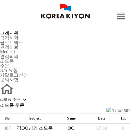
고
객
지
원
공지사항
글로브박스
견적의뢰
Medical
견적의뢰
소모품
주문
A/S 요청
카달로그신청
문의사항

소모품 주문
소모품 주문
Total 50
No
Subject
Name
Date
Hit
487
김OO님의 소모품 주문내역입니다.
OO
07-30
0