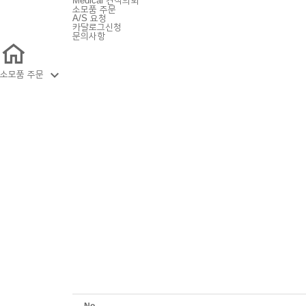
Medical 견적의뢰
소모품 주문
A/S 요청
카달로그신청
문의사항

소모품 주문