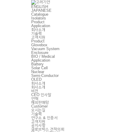
ENGLISH
JAPANESE
Catalogue
Isolators
Product
Application
회사소개
기술력
고객지원
Product
Glovebox
Vacuum System
Enclosure
BIO / Medical
Application
Battery
Solar Cell
Nuclear
Semi-Conductor
OLED
회사소개
회사소개
비전
CEO 인사말
연혁
해외판매망
Customer
오시는길
기술력
연구소 & 인증서
고객지원
공지사항
글로브박스 견적의뢰