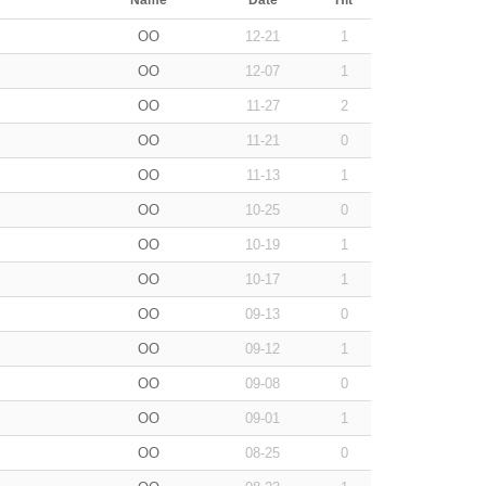
Name
Date
Hit
OO
12-21
1
OO
12-07
1
OO
11-27
2
OO
11-21
0
OO
11-13
1
OO
10-25
0
OO
10-19
1
OO
10-17
1
OO
09-13
0
OO
09-12
1
OO
09-08
0
OO
09-01
1
OO
08-25
0