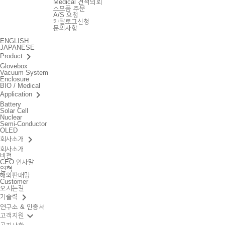
Medical 견적의뢰
소모품 주문
A/S 요청
카달로그신청
문의사항
ENGLISH
JAPANESE
keyboard_arrow_right
Product
Glovebox
Vacuum System
Enclosure
BIO / Medical
keyboard_arrow_right
Application
Battery
Solar Cell
Nuclear
Semi-Conductor
OLED
keyboard_arrow_right
회사소개
회사소개
비전
CEO 인사말
연혁
해외판매망
Customer
오시는길
keyboard_arrow_right
기술력
연구소 & 인증서
keyboard_arrow_down
고객지원