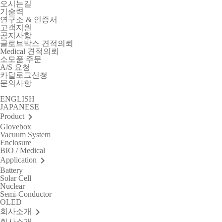
오시는길
기술력
연구소 & 인증서
고객지원
공지사항
글로브박스 견적의뢰
Medical 견적의뢰
소모품 주문
A/S 요청
카달로그신청
문의사항
ENGLISH
JAPANESE
keyboard_arrow_right
Product
Glovebox
Vacuum System
Enclosure
BIO / Medical
keyboard_arrow_right
Application
Battery
Solar Cell
Nuclear
Semi-Conductor
OLED
keyboard_arrow_right
회사소개
회사소개