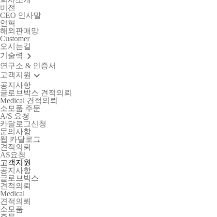
비전
CEO 인사말
연혁
해외판매망
Customer
오시는길
keyboard_arrow_right
기술력
연구소 & 인증서
keyboard_arrow_down
고객지원
공지사항
글로브박스 견적의뢰
Medical 견적의뢰
소모품 주문
A/S 요청
카달로그신청
문의사항
웹 카달로그
견적의뢰
AS요청
고
객
지
원
공지사항
글로브박스
견적의뢰
Medical
견적의뢰
소모품
주문