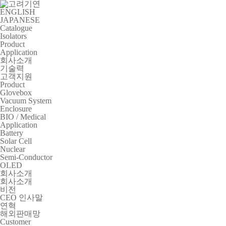
ENGLISH
JAPANESE
Catalogue
Isolators
Product
Application
회사소개
기술력
고객지원
Product
Glovebox
Vacuum System
Enclosure
BIO / Medical
Application
Battery
Solar Cell
Nuclear
Semi-Conductor
OLED
회사소개
회사소개
비전
CEO 인사말
연혁
해외판매망
Customer