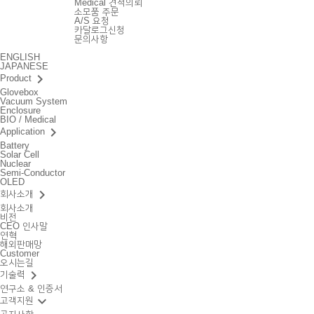
Medical 견적의뢰
소모품 주문
A/S 요청
카달로그신청
문의사항
ENGLISH
JAPANESE
keyboard_arrow_right
Product
Glovebox
Vacuum System
Enclosure
BIO / Medical
keyboard_arrow_right
Application
Battery
Solar Cell
Nuclear
Semi-Conductor
OLED
keyboard_arrow_right
회사소개
회사소개
비전
CEO 인사말
연혁
해외판매망
Customer
오시는길
keyboard_arrow_right
기술력
연구소 & 인증서
keyboard_arrow_down
고객지원