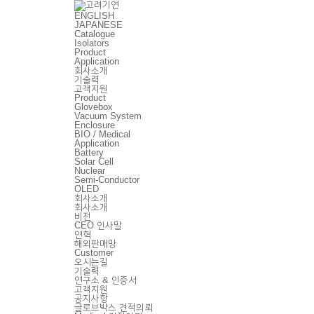
ENGLISH
JAPANESE
Catalogue
Isolators
Product
Application
회사소개
기술력
고객지원
Product
Glovebox
Vacuum System
Enclosure
BIO / Medical
Application
Battery
Solar Cell
Nuclear
Semi-Conductor
OLED
회사소개
회사소개
비전
CEO 인사말
연혁
해외판매망
Customer
오시는길
기술력
연구소 & 인증서
고객지원
공지사항
글로브박스 견적의뢰