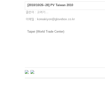
[2010/10/26~28] PV Taiwan 2010
글쓴이 :
고려기…
이메일 : koreakiyon@glovebox.co.kr
Taipei (World Trade Center)