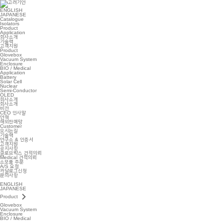
ENGLISH
JAPANESE
Catalogue
Isolators
Product
Application
회사소개
기술력
고객지원
Product
Glovebox
Vacuum System
Enclosure
BIO / Medical
Application
Battery
Solar Cell
Nuclear
Semi-Conductor
OLED
회사소개
회사소개
비전
CEO 인사말
연혁
해외판매망
Customer
오시는길
기술력
연구소 & 인증서
고객지원
공지사항
글로브박스 견적의뢰
Medical 견적의뢰
소모품 주문
A/S 요청
카달로그신청
문의사항
ENGLISH
JAPANESE
keyboard_arrow_right
Product
Glovebox
Vacuum System
Enclosure
BIO / Medical