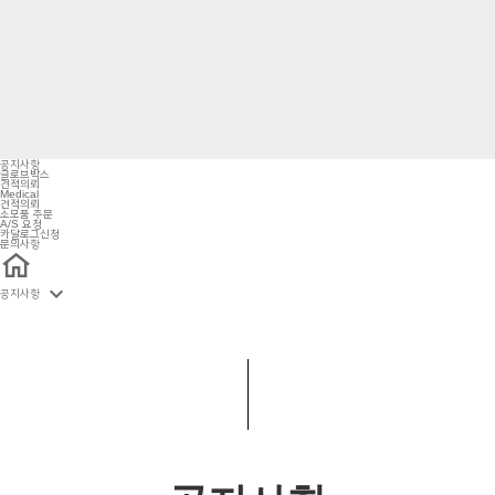
공지사항
글로브박스
견적의뢰
Medical
견적의뢰
소모품 주문
A/S 요청
카달로그신청
문의사항

공지사항