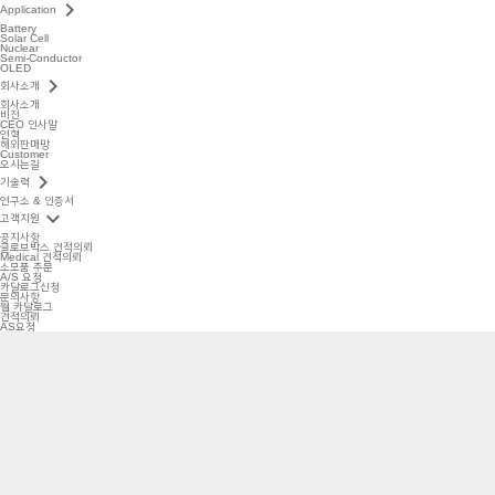
keyboard_arrow_right
Application
Battery
Solar Cell
Nuclear
Semi-Conductor
OLED
keyboard_arrow_right
회사소개
회사소개
비전
CEO 인사말
연혁
해외판매망
Customer
오시는길
keyboard_arrow_right
기술력
연구소 & 인증서
keyboard_arrow_down
고객지원
공지사항
글로브박스 견적의뢰
Medical 견적의뢰
소모품 주문
A/S 요청
카달로그신청
문의사항
웹 카달로그
견적의뢰
AS요청