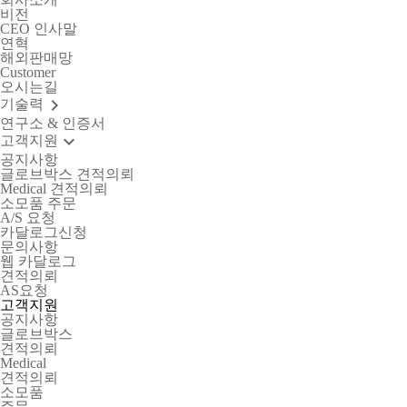
비전
CEO 인사말
연혁
해외판매망
Customer
오시는길
keyboard_arrow_right
기술력
연구소 & 인증서
keyboard_arrow_down
고객지원
공지사항
글로브박스 견적의뢰
Medical 견적의뢰
소모품 주문
A/S 요청
카달로그신청
문의사항
웹 카달로그
견적의뢰
AS요청
고
객
지
원
공지사항
글로브박스
견적의뢰
Medical
견적의뢰
소모품
주문