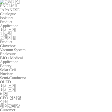
ENGLISH
JAPANESE
Catalogue
Isolators
Product
Application
회사소개
기술력
고객지원
Product
Glovebox
Vacuum System
Enclosure
BIO / Medical
Application
Battery
Solar Cell
Nuclear
Semi-Conductor
OLED
회사소개
회사소개
비전
CEO 인사말
연혁
해외판매망
Customer