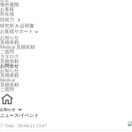
海外展開
お客様
所在地
keyboard_arrow_right
技術力
研究所 & 証明書
keyboard_arrow_down
お客様サポート
お知らせ
見積依頼
Medical 見積依頼
ご質問
カタログ
見積依頼
お
問
合
せ
お知らせ
見積依頼
Medical
見積依頼
ご質問

お知らせ
ニュース/イベント
Date : 20-04-21 13:47