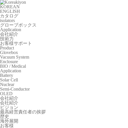
KOREAN
ENGLISH
カタログ
isolators
グローブボックス
Application
会社紹介
技術力
お客様サポート
Product
Glovebox
Vacuum System
Enclosure
BIO / Medical
Application
Battery
Solar Cell
Nuclear
Semi-Conductor
OLED
会社紹介
会社紹介
ビジョン
最高経営責任者の挨拶
歴史
海外展開
お客様