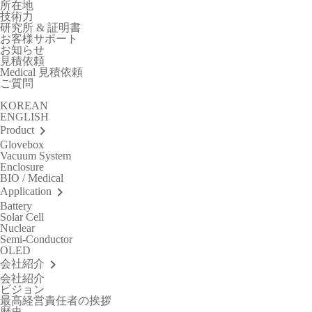
所在地
技術力
研究所 & 証明書
お客様サポート
お知らせ
見積依頼
Medical 見積依頼
ご質問
KOREAN
ENGLISH
keyboard_arrow_right
Product
Glovebox
Vacuum System
Enclosure
BIO / Medical
keyboard_arrow_right
Application
Battery
Solar Cell
Nuclear
Semi-Conductor
OLED
keyboard_arrow_right
会社紹介
会社紹介
ビジョン
最高経営責任者の挨拶
歴史