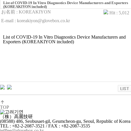
List of COVID-19 In Vitro Diagnostics Device Manufacturers and Exporters
(KOREAKIYON included)
お名前 :
KOREAKIYON
Hit : 5,01
E-mail : koreakiyon@glovebox.co.kr
List of COVID-19 In Vitro Diagnostics Device Manufacturers and
Exporters (KOREAKIYON included)
TOP
（株）高麗技研
(08588) 486, Seobusaet-gil, Geumcheon-gu, Seoul, Republic of Korea
TEL : +82-2-2087-3521 / FAX : +82-2087-3535
jefflee@glovebox.co.kr